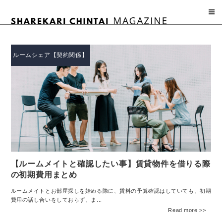
コ
ン
テ
ン
ツ
ルームシェア【契約関係】
へ
ス
キ
ッ
プ
【ルームメイトと確認したい事】賃貸物件を借りる際
の初期費用まとめ
ルームメイトとお部屋探しを始める際に、賃料の予算確認はしていても、初期
費用の話し合いをしておらず、ま...
Read more >>