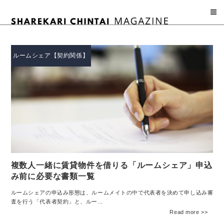
コ
ン
テ
ン
ツ
ルームシェア【契約関係】
へ
ス
キ
ッ
プ
複数人一緒に賃貸物件を借りる「ルームシェア」申込
み前に必要な書類一覧
ルームシェアの申込み形態は、ルームメイトの中で代表者を決めて申し込み審
査を行う「代表者契約」と、ルー...
Read more >>